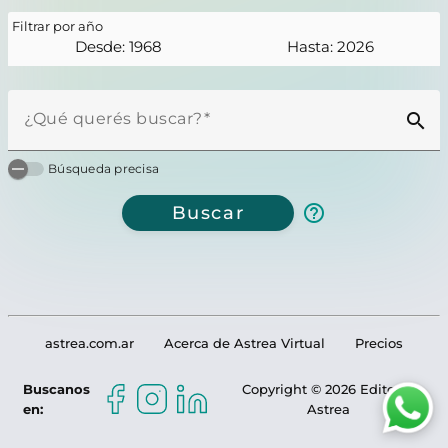
Filtrar por año
Desde: 1968
Hasta: 2026
¿Qué querés buscar?
search
Búsqueda precisa
help_outline
Buscar
astrea.com.ar
Acerca de Astrea Virtual
Precios
Buscanos
Copyright © 2026 Editorial
en:
Astrea